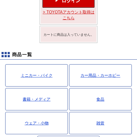
最新ニュース
> TOYOTAアカウント取得は
TOYOTA GAZOO Racing
こちら
GAZOO SPORTS
カートに商品は入っていません。
GAZOO Shopping
検索
ミニカー・バイク
カー用品・カーホビー
書籍・メディア
食品
ウェア・小物
雑貨