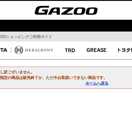
ZOOショッピングご利用ガイド
モビリティ
ドライブ
MaaS
ドライブルート
自動運転
Gazoo mura
コネクティッド
スマートシティ
し訳ございません。
指定の商品は販売終了か、ただ今お取扱いできない商品です。
ホームへ戻る
イ
特集
最新ニュー
ガズー博物館
イベント特集
ん連載コラ