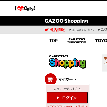
出店情報
はじめての方へ
GA
愛車広場
クルマ情報
ガズー愛車紹介
新車ニュース
出張撮影会
試乗記
オフミーティング
商品解説
愛車ライフ
開発者インタビュー
申
ドライビングスクール
ご
お役立ち情報
モータースポーツ
コラム・エッセ
WRC
安東弘樹連載コラム
ようこそゲストさん
WEC
寺田昌弘連載コラム
SUPER GT
山田弘樹連載コラム
全日本ラリー
レポーター(お)ねえさ
> TOYOTAアカウント取得は