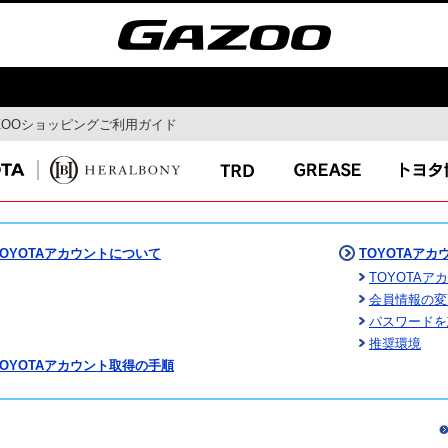
ZOOショッピングご利用ガイド
モビリティ
ドライブ
MaaS
ドライブルート
自動運転
Gazoo mura
コネクティッド
スマートシティ
TOYOTAアカウントについて
TOYOTAア
TOYOTA
会員情報の変
パスワードを
イ
特集
最新ニュー
推奨環境
TOYOTAアカウント取得の手順
ガズー博物館
イベント特集
ん連載コラ