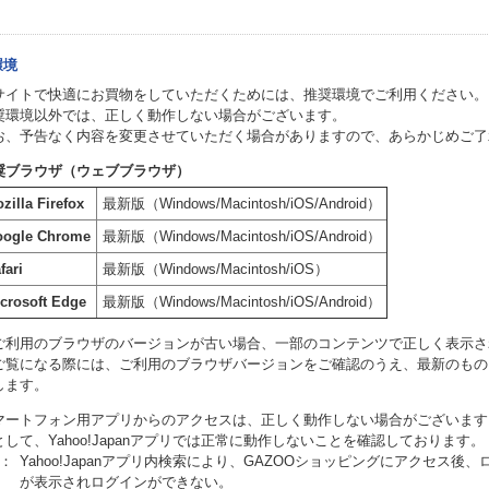
環境
サイトで快適にお買物をしていただくためには、推奨環境でご利用ください。
奨環境以外では、正しく動作しない場合がございます。
お、予告なく内容を変更させていただく場合がありますので、あらかじめご了
奨ブラウザ（ウェブブラウザ）
zilla Firefox
最新版（Windows/Macintosh/iOS/Android）
oogle Chrome
最新版（Windows/Macintosh/iOS/Android）
fari
最新版（Windows/Macintosh/iOS）
crosoft Edge
最新版（Windows/Macintosh/iOS/Android）
ご利用のブラウザのバージョンが古い場合、一部のコンテンツで正しく表示さ
ご覧になる際には、ご利用のブラウザバージョンをご確認のうえ、最新のもの
します。
マートフォン用アプリからのアクセスは、正しく動作しない場合がございます
として、Yahoo!Japanアプリでは正常に動作しないことを確認しております。
1：
Yahoo!Japanアプリ内検索により、GAZOOショッピングにアクセス
が表示されログインができない。