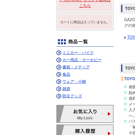
ム
ニュルブルクリンク
こちら
デイリーコラム
TO
GAZ
カートに商品は入っていません。
グの
TO
ミニカー・バイク
カー用品・カーホビー
書籍・メディア
TO
食品
TOY
ウェア・小物
画
雑貨
始
防災グッズ
規
メ
入
へ
パ
「
※