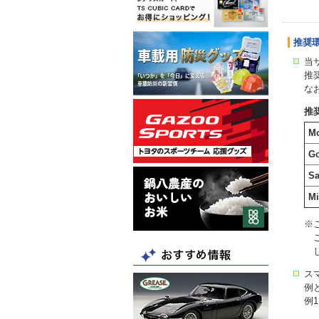
推奨
当
推
な
推
Mo
G
Sa
Mi
※
ス
例
例