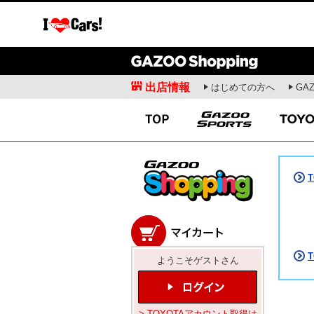
出店情報
はじめての方へ
GA
愛車広場
クルマ情報
ガズー愛車紹介
新車ニュース
出張撮影会
試乗記
オフミーティング
商品解説
愛車ライフ
開発者インタビュー
ドライビングスクール
お役立ち情報
モータースポーツ
コラム・エッセ
WRC
安東弘樹連載コラム
ようこそゲストさん
WEC
寺田昌弘連載コラム
SUPER GT
山田弘樹連載コラム
全日本ラリー
レポーター(お)ねえさ
> TOYOTAアカウント取得は