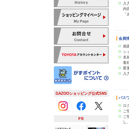
入
内
「
会員
画
シ
名
客
変
入
GAZOOショッピング公式SNS
パス
ロ
ご
ご
し