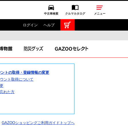
中古車検索
クルマカタログ
メニュー
ログイン
ヘルプ
TOYOTA GAZOO Racing
GAZOO SPORTS
GAZOO Shopping
カウントの取得・登録情報の変更
アカウント取得について
更
忘れた方
ス
GAZOOショッピングご利用ガイドトップへ