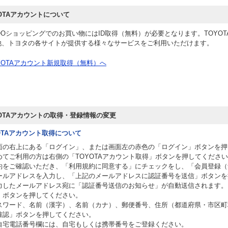
YOTAアカウントについて
OOショッピングでのお買い物にはID取得（無料）が必要となります。TOYO
検索
他、トヨタの各サイトが提供する様々なサービスをご利用いただけます。
YOTAアカウント新規取得（無料）へ
YOTAアカウントの取得・登録情報の変更
OTAアカウント取得について
面の右上にある「ログイン」、または画面左の赤色の「ログイン」ボタンを押
めてご利用の方は右側の「TOYOTAアカウント取得」ボタンを押してくださ
約をご確認いただき、「利用規約に同意する」にチェックをし、「会員登録（
ールアドレスを入力し、「上記のメールアドレスに認証番号を送信」ボタンを
力したメールアドレス宛に「認証番号送信のお知らせ」が自動送信されます。
」ボタンを押してください。
スワード、名前（漢字）、名前（カナ）、郵便番号、住所（都道府県・市区町
確認」ボタンを押してください。
自宅電話番号欄には、自宅もしくは携帯番号をご登録ください。