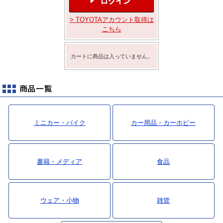
最新ニュース
> TOYOTAアカウント取得は
TOYOTA GAZOO Racing
こちら
GAZOO SPORTS
カートに商品は入っていません。
GAZOO Shopping
検索
ミニカー・バイク
カー用品・カーホビー
書籍・メディア
食品
ウェア・小物
雑貨