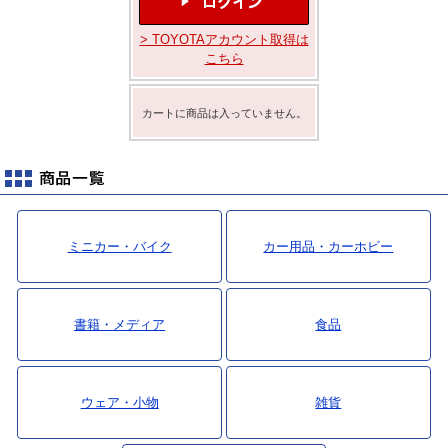
最新ニュース
> TOYOTAアカウント取得は
TOYOTA GAZOO Racing
こちら
GAZOO SPORTS
カートに商品は入っていません。
GAZOO Shopping
検索
ミニカー・バイク
カー用品・カーホビー
書籍・メディア
食品
ウェア・小物
雑貨