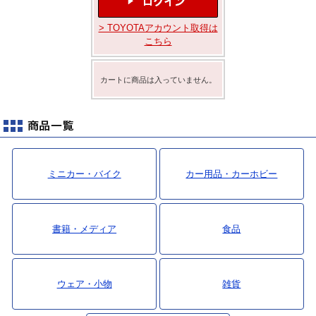
最新ニュース
> TOYOTAアカウント取得は
TOYOTA GAZOO Racing
こちら
GAZOO SPORTS
カートに商品は入っていません。
GAZOO Shopping
検索
ミニカー・バイク
カー用品・カーホビー
書籍・メディア
食品
ウェア・小物
雑貨