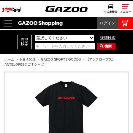
中古車検索
メニュー
ログイン
中古車検索
クルマカタログ
詳細検索
愛車広場
クルマ情報
ホーム
>
トヨタ関連
>
GAZOO SPORTS GOODS
>
【アンテロープス】
ANTELOPESロゴＴシャツ
モビリティ
ドライブ
モータースポーツ
コラム・エッセイ
特集