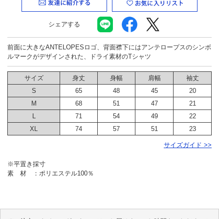
シェアする
前面に大きなANTELOPESロゴ、背面襟下にはアンテロープスのシンボ
ルマークがデザインされた、ドライ素材のTシャツ
サイズ
身丈
身幅
肩幅
袖丈
S
65
48
45
20
M
68
51
47
21
L
71
54
49
22
XL
74
57
51
23
サイズガイド >>
※平置き採寸
素 材 ：ポリエステル100％