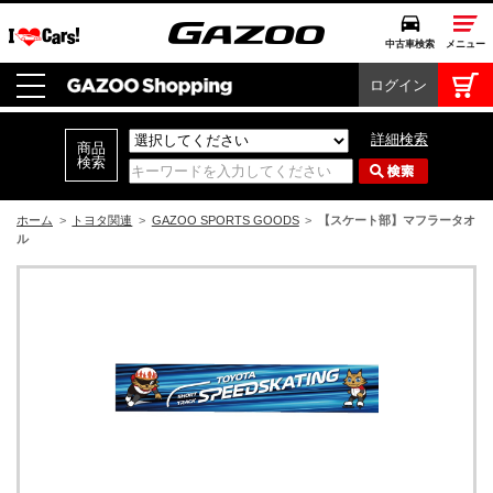
中古車検索
メニュー
ログイン
中古車検索
クルマカタログ
詳細検索
愛車広場
クルマ情報
ホーム
>
トヨタ関連
>
GAZOO SPORTS GOODS
>
【スケート部】マフラータオ
ル
モビリティ
ドライブ
モータースポーツ
コラム・エッセイ
特集