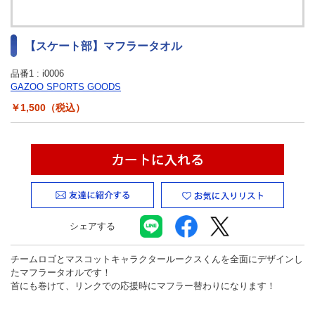
最新ニュース
TOYOTA GAZOO Racing
【スケート部】マフラータオル
GAZOO SPORTS
品番1 :
i0006
GAZOO SPORTS GOODS
GAZOO Shopping
￥1,500（税込）
検索
シェアする
チームロゴとマスコットキャラクタールークスくんを全面にデザインし
たマフラータオルです！
首にも巻けて、リンクでの応援時にマフラー替わりになります！