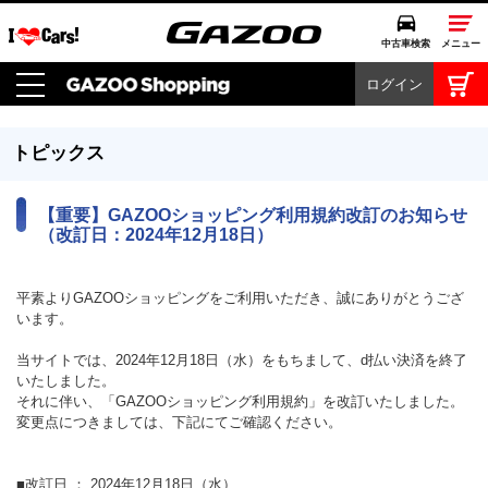
中古車検索
メニュー
ログイン
中古車検索
クルマカタログ
愛車広場
トピックス
クルマ情報
【重要】GAZOOショッピング利用規約改訂のお知らせ
（改訂日：2024年12月18日）
モビリティ
平素よりGAZOOショッピングをご利用いただき、誠にありがとうござ
ドライブ
います。
モータースポーツ
当サイトでは、2024年12月18日（水）をもちまして、d払い決済を終了
いたしました。
コラム・エッセイ
それに伴い、「GAZOOショッピング利用規約」を改訂いたしました。
変更点につきましては、下記にてご確認ください。
特集
■改訂日 ： 2024年12月18日（水）