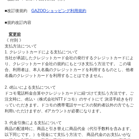
最新ニュース
■改訂後規約
GAZOOショッピング利用規約
TOYOTA GAZOO Racing
■規約改訂内容
GAZOO SPORTS
変更前
《 付則 》
支払方法について
GAZOO Shopping
1. クレジットカードによる支払について
当社が承認したクレジットカード会社の発行するクレジットカードによ
り、クレジットカード会社の規約にもとづき支払う方法です。 この場
合、利用者は、本人名義のクレジットカードを利用するものとし、他者
検索
名義のクレジットカードを利用することはできません。
2. d払いによる支払について
ドコモ電話料金合算やクレジットカードに紐づけて支払う方法です。ご
注文時に、d払い（株式会社NTTドコモ）のサイトにて 決済手続きを行
っていただきます。ドコモの携帯電話サービスの契約者以外の方でもご
利用いただけますが、dアカウントが必要になります。
3. 代金引換による支払について
商品の配達時に、商品と引き替えに商品代金（代引手数料を含みます。
以下同じです。）を現金にて支払う方法で、 商品代金のお支払いがな