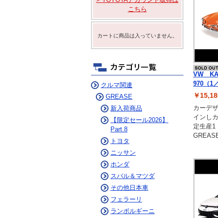
ム
ニュルブルクリンク
こちら
デイリーコラム
カートに商品は入っていません。
VW KA
970（1
クルマ関連
￥15,
GREASE
カーデ
新入荷商品
インし
【限定セール2026】
定生産1
Part.8
GREAS
トヨタ
ニッサン
ホンダ
スバル＆マツダ
その他日本車
フェラーリ
ランボルギーニ