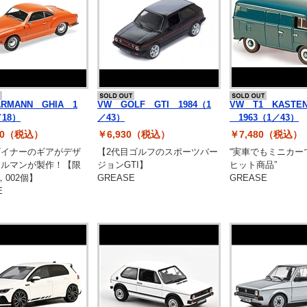
検索
RMANN GHIA 1
VW GOLF GTI 1984（1
VW T1 KASTE
／18）
／43）
1963（1／43）
180（税込）
￥6,930（税込）
￥7,480（税込）
ザイナーのギアがデザ
【2代目ゴルフのスポーツバー
“実車でもミニカー
カルマンが製作！【限
ジョンGTI】
ヒット商品”
，002個】
GREASE
GREASE
E