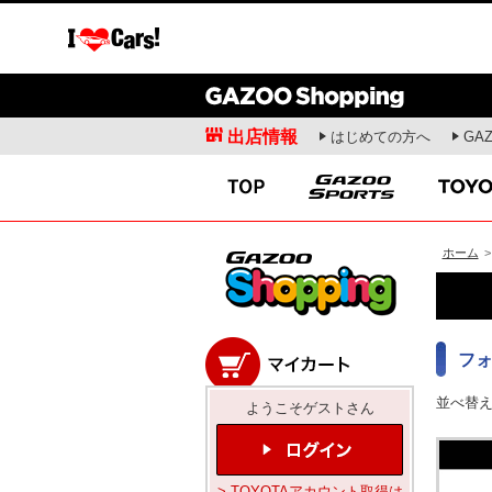
出店情報
はじめての方へ
GA
愛車広場
クルマ情報
ガズー愛車紹介
新車ニュース
出張撮影会
試乗記
オフミーティング
商品解説
愛車ライフ
開発者インタビュー
ホーム
>
ドライビングスクール
お役立ち情報
フ
モータースポーツ
コラム・エッセ
並べ替
WRC
安東弘樹連載コラム
ようこそゲストさん
WEC
寺田昌弘連載コラム
SUPER GT
山田弘樹連載コラム
全日本ラリー
レポーター(お)ねえさ
> TOYOTAアカウント取得は