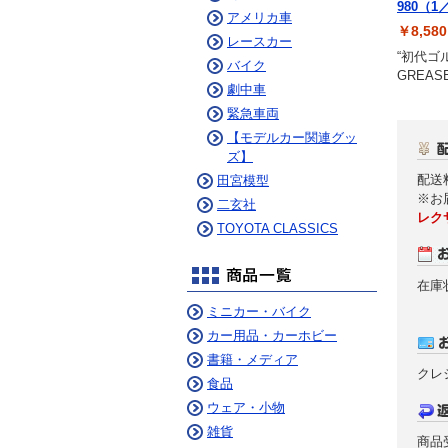
980（1
アメリカ車
￥8,5
レースカー
“初代ゴ
バイク
GREAS
劇中車
緊急車両
【モデルカー関連グッ
ズ】
配送
田宮模型
※お
二玄社
レク
TOYOTA CLASSICS
在庫
ミニカー・バイク
カー用品・カーホビー
書籍・メディア
クレ
食品
ウェア・小物
雑貨
商品