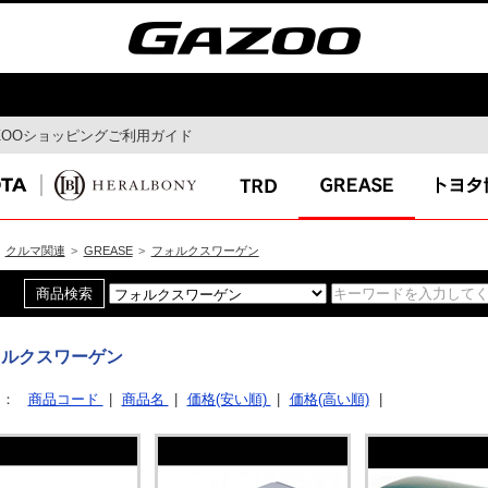
ZOOショッピングご利用ガイド
モビリティ
ドライブ
MaaS
ドライブルート
自動運転
Gazoo mura
コネクティッド
スマートシティ
クルマ関連
>
GREASE
>
フォルクスワーゲン
ォルクスワーゲン
イ
特集
最新ニュー
え：
商品コード
|
商品名
|
価格(安い順)
|
価格(高い順)
|
ガズー博物館
イベント特集
ん連載コラ