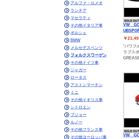
アルファ・ロメオ
ランチア
マセラティ
VW GO
その他イタリア車
UBSPO
ポルシェ
￥21,
BMW
“パワフ
メルセデスベンツ
ラブスポ
フォルクスワーゲン
GREAS
その他ドイツ車
ジャガー
ロータス
アストンマーチン
ミニ
その他イギリス車
シトロエン
プジョー
ルノー
その他フランス車
VW GO
その他ヨーロッパ車