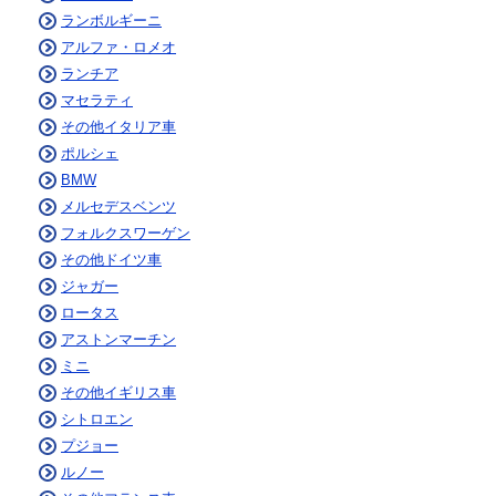
ランボルギーニ
アルファ・ロメオ
ランチア
マセラティ
その他イタリア車
ポルシェ
BMW
メルセデスベンツ
フォルクスワーゲン
その他ドイツ車
ジャガー
ロータス
アストンマーチン
ミニ
その他イギリス車
シトロエン
プジョー
ルノー