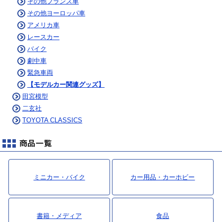
その他フランス車
その他ヨーロッパ車
アメリカ車
レースカー
バイク
劇中車
緊急車両
【モデルカー関連グッズ】
田宮模型
二玄社
TOYOTA CLASSICS
ミニカー・バイク
カー用品・カーホビー
書籍・メディア
食品