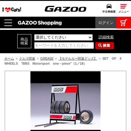
中古車検索
メニュー
ログイン
中古車検索
クルマカタログ
詳細検索
愛車広場
クルマ情報
ホーム
>
クルマ関連
>
GREASE
>
【モデルカー関連グッズ】
>
SET OF 4
WHEELS "BBS Motorsport one－piece"（1／18）
モビリティ
ドライブ
モータースポーツ
コラム・エッセイ
特集