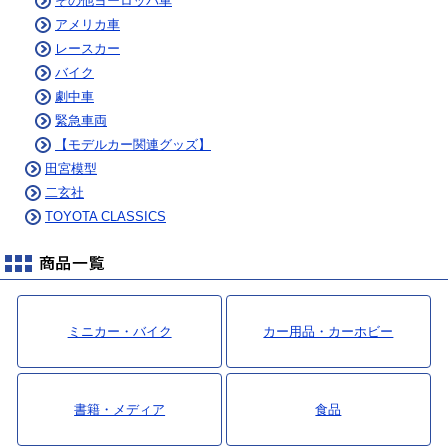
その他ヨーロッパ車
アメリカ車
レースカー
バイク
劇中車
緊急車両
【モデルカー関連グッズ】
田宮模型
二玄社
TOYOTA CLASSICS
ミニカー・バイク
カー用品・カーホビー
書籍・メディア
食品