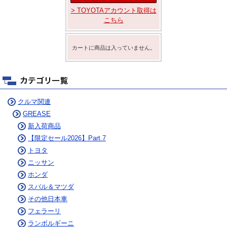
> TOYOTAアカウント取得は
こちら
カートに商品は入っていません。
クルマ関連
GREASE
新入荷商品
【限定セール2026】Part.7
トヨタ
ニッサン
ホンダ
スバル＆マツダ
その他日本車
フェラーリ
ランボルギーニ