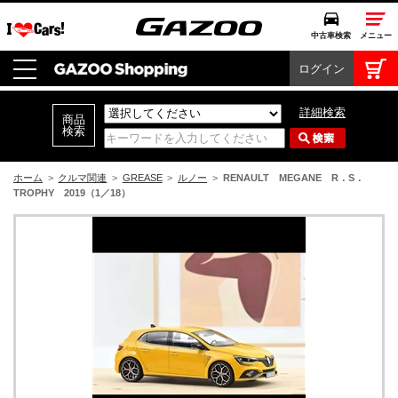
中古車検索
メニュー
ログイン
中古車検索
クルマカタログ
詳細検索
愛車広場
クルマ情報
ホーム
>
クルマ関連
>
GREASE
>
ルノー
>
RENAULT MEGANE R．S．
TROPHY 2019（1／18）
モビリティ
ドライブ
モータースポーツ
コラム・エッセイ
特集