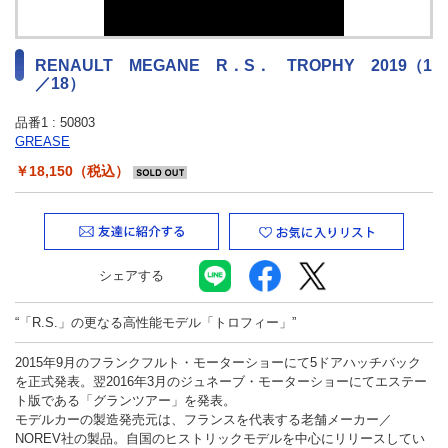
最新ニュース
TOYOTA GAZOO Racing
RENAULT MEGANE R．S． TROPHY 2019（1
／18）
GAZOO SPORTS
品番1 :
50803
GREASE
GAZOO Shopping
￥18,150（税込）
検索
シェアする
“「R.S.」の更なる高性能モデル「トロフィー」”
2015年9月のフランクフルト・モーターショーにて5ドアハッチバック
を正式発表。翌2016年3月のジュネーブ・モーターショーにてエステー
ト版である「グランツアー」を発表。
モデルカーの製造発売元は、フランスを代表する老舗メーカー／
NOREV社の製品。自国のヒストリックモデルを中心にリリースしてい