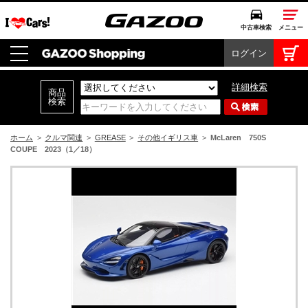
中古車検索
メニュー
ログイン
中古車検索
クルマカタログ
詳細検索
愛車広場
クルマ情報
ホーム
>
クルマ関連
>
GREASE
>
その他イギリス車
>
McLaren 750S
COUPE 2023（1／18）
モビリティ
ドライブ
モータースポーツ
コラム・エッセイ
特集