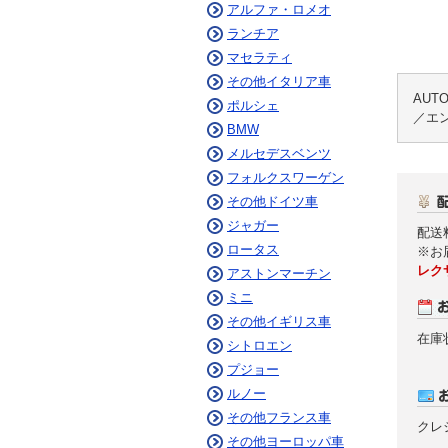
アルファ・ロメオ
ランチア
マセラティ
その他イタリア車
AU
ポルシェ
／エン
BMW
メルセデスベンツ
フォルクスワーゲン
その他ドイツ車
ジャガー
配送
ロータス
※お
レク
アストンマーチン
ミニ
その他イギリス車
在庫
シトロエン
プジョー
ルノー
その他フランス車
クレ
その他ヨーロッパ車