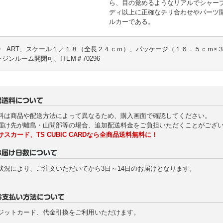
ら、目の覚めるようなリアルでシャー
ディ以上に正確なチリ合わせやパーツ
ルカーである。
TO ART、スケール１／１８（全長２４ｃｍ）、パッケージ（１６．５ｃｍ×
ジンルーム開閉可、ITEM＃70296
料は商品や配送方法によって異なるため、購入画面で確認してください。
届け先が離島・山間部等の場合、追加配送料金をご負担いただくことがござ
サスカード、TS CUBIC CARDなら全商品送料無料に！
状況により、ご注文いただいてから3日～14日のお届けとなります。
ジットカード、代金引換をご利用いただけます。