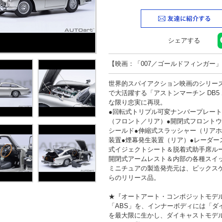
検索
シェアする
【映画：「007／ゴールドフィンガー
世界的スパイアクション映画のシリーズ
で大活躍する「アストンマーチン DB
な限り忠実に再現。
●回転式トリプル可変ナンバープレー
（フロント／リア）●開閉式フロント
シールド●伸縮式スラッシャー（リア
装置●煙幕発生装置（リア）●レーダー
式イジェクトシート＆脱着式助手席ル
開閉式アームレスト＆内部の各種スイ
ミニチュアの製造発売元は、ビックス
らのリリース品。
★『オートアート・コンポジットモデル
「ABS」を、インナーボディには「ダ
を最大限に生かし、ダイキャストモデ