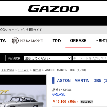
ZOOショッピングご利用ガイド
モビリティ
ドライブ
MaaS
ドライブルート
自動運転
Gazoo mura
コネクティッド
スマートシティ
クルマ関連
>
GREASE
>
劇中車
>
ASTON MARTIN DB5（1／18）
イ
特集
最新ニュー
ASTON MARTIN DB5（
ガズー博物館
品番1 :
51944
イベント特集
GREASE
￥45,100（税込）
ん連載コラ