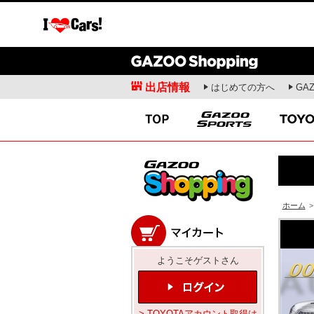
出店情報
はじめての方へ
GA
愛車広場
クルマ情報
ガズー愛車紹介
新車ニュース
出張撮影会
試乗記
オフミーティング
商品解説
愛車ライフ
開発者インタビュー
ドライビングスクール
お役立ち情報
ホーム
>
モータースポーツ
コラム・エッセ
WRC
安東弘樹連載コラム
ようこそゲストさん
WEC
寺田昌弘連載コラム
SUPER GT
山田弘樹連載コラム
全日本ラリー
レポーター(お)ねえさ
> TOYOTAアカウント取得は