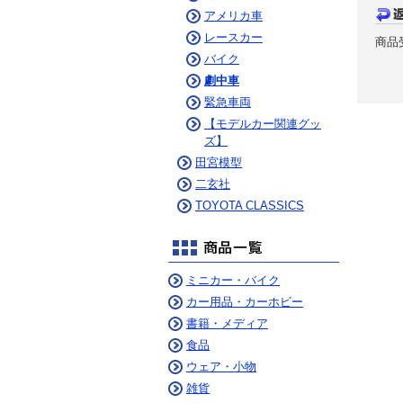
アメリカ車
レースカー
商品
バイク
劇中車
緊急車両
【モデルカー関連グッ
ズ】
田宮模型
二玄社
TOYOTA CLASSICS
ミニカー・バイク
カー用品・カーホビー
書籍・メディア
食品
ウェア・小物
雑貨