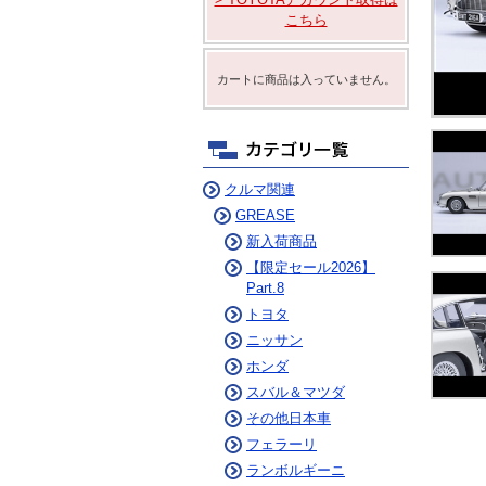
ム
ニュルブルクリンク
こちら
デイリーコラム
カートに商品は入っていません。
クルマ関連
GREASE
新入荷商品
【限定セール2026】
Part.8
トヨタ
ニッサン
ホンダ
スバル＆マツダ
その他日本車
フェラーリ
ランボルギーニ