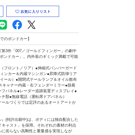
」でのボンドカー】
第3作「007／ゴールドフィンガー」の劇中
5 ボンドカー」。内外装のギミック満載で可能
ト（フロント／リア）●伸縮式バンパーガード
ウィンカー＆内蔵マシンガン●昇降式防弾リア
ホイール）●開閉式テールランプ＆オイル散布
スキャナー内蔵・右フェンダーミラー●脱着
ーフパネル●レーダー追跡装置ディスプレイ●
ッチ類●無線電話（運転席ドアパネル）
ケールづくりでは定評のあるオートアートか
』(特許出願中)は、ボディには独自配合した
イキャスト」を採用。それぞれの素材の利点
ルに劣らない高剛性と重量感を実現しなが