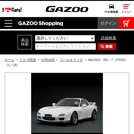
中古車検索
メニュー
ログイン
中古車検索
クルマカタログ
詳細検索
愛車広場
クルマ情報
ホーム
>
クルマ関連
>
GREASE
>
スバル＆マツダ
>
MAZDA RX－7（FD3S）
（1／18）
モビリティ
ドライブ
モータースポーツ
コラム・エッセイ
特集