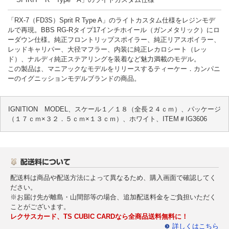
「RX-7（FD3S）Sprit R Type A」のライトカスタム仕様をレジンモデ
ルで再現。BBS RG-Rタイプ17インチホイール（ガンメタリック）にロ
ーダウン仕様。純正フロントリップスポイラー、純正リアスポイラー、
レッドキャリパー、大径マフラー、内装に純正レカロシート（レッ
ド）、ナルディ純正ステアリングを装着など魅力満載のモデル。
この製品は、マニアックなモデルをリリースするティーケー．カンパニ
ーのイグニッションモデルブランドの商品。
IGNITION MODEL、スケール１／１８（全長２４ｃｍ）、パッケージ
（１７ｃｍ×３２．５ｃｍ×１３ｃｍ）、ホワイト、ITEM＃IG3606
配送料は商品や配送方法によって異なるため、購入画面で確認してく
ださい。
※お届け先が離島・山間部等の場合、追加配送料金をご負担いただく
ことがございます。
レクサスカード、TS CUBIC CARDなら全商品送料無料に！
詳しくはこちら