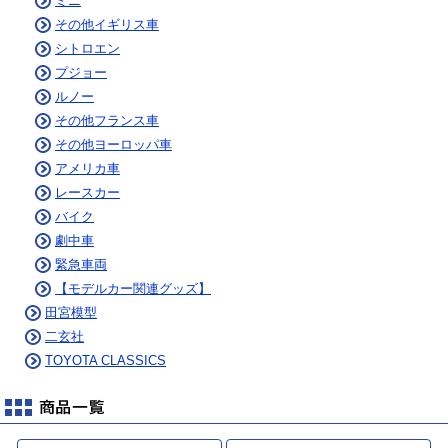
ミニ
その他イギリス車
シトロエン
プジョー
ルノー
その他フランス車
その他ヨーロッパ車
アメリカ車
レースカー
バイク
劇中車
緊急車両
【モデルカー関連グッズ】
田宮模型
二玄社
TOYOTA CLASSICS