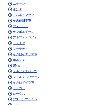
ニッサン
ホンダ
スバル＆マツダ
その他日本車
フェラーリ
ランボルギーニ
アルファ・ロメオ
ランチア
マセラティ
その他イタリア車
ポルシェ
BMW
メルセデスベンツ
フォルクスワーゲン
その他ドイツ車
ジャガー
ロータス
アストンマーチン
ミニ