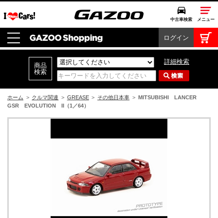
中古車検索
メニュー
ログイン
中古車検索
クルマカタログ
詳細検索
愛車広場
クルマ情報
ホーム
>
クルマ関連
>
GREASE
>
その他日本車
>
MITSUBISHI LANCER
GSR EVOLUTION II（1／64）
モビリティ
ドライブ
モータースポーツ
コラム・エッセイ
特集