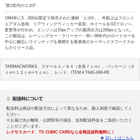
“第1世代のエボII”
1994年に5，000台限定で発売された通称「エボII」。外観上はフロント
エアダム追加、リアウィングウィッカー追加、ホイールをOZクロノへ
変更等が行われ、エンジンは10psアップの最高出力は260psとなった。
この製品は、レーシングカー・ラリーカー・80～90年代のロードカーを
中心に幅広いラインナップを展開する香港発のターマックスワークスか
らのリリース品。
TARMACWORKS、スケール１／６４（全長７ｃｍ）、パッケージ（６
ｃｍ×１２ｃｍ×５ｃｍ）、レッド、ITEM＃T64G-049-RE
配送料は商品や配送方法によって異なるため、購入画面で確認してく
ださい。
※お届け先が離島・山間部等の場合、追加配送料金をご負担いただく
ことがございます。
レクサスカード、TS CUBIC CARDなら全商品送料無料に！
詳しくはこちら