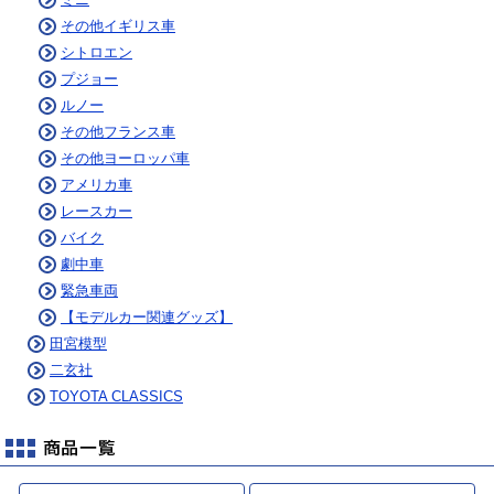
その他イギリス車
シトロエン
プジョー
ルノー
その他フランス車
その他ヨーロッパ車
アメリカ車
レースカー
バイク
劇中車
緊急車両
【モデルカー関連グッズ】
田宮模型
二玄社
TOYOTA CLASSICS