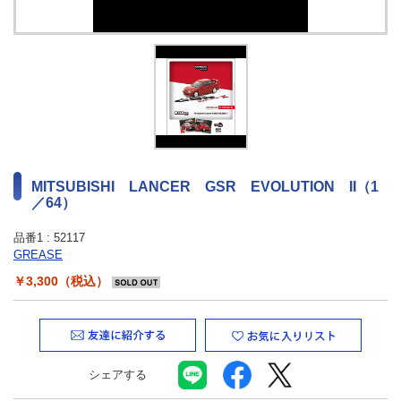
最新ニュース
TOYOTA GAZOO Racing
GAZOO SPORTS
GAZOO Shopping
MITSUBISHI LANCER GSR EVOLUTION II（1
／64）
検索
品番1 :
52117
GREASE
￥3,300（税込）
シェアする