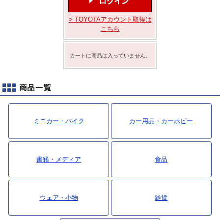
最新ニュース
> TOYOTAアカウント取得は
TOYOTA GAZOO Racing
こちら
GAZOO SPORTS
カートに商品は入っていません。
GAZOO Shopping
検索
ミニカー・バイク
カー用品・カーホビー
書籍・メディア
食品
ウェア・小物
雑貨