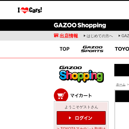
出店情報
はじめての方へ
GA
愛車広場
クルマ情報
ガズー愛車紹介
新車ニュース
出張撮影会
試乗記
オフミーティング
商品解説
愛車ライフ
開発者インタビュー
ドライビングスクール
お役立ち情報
ホーム
>
モータースポーツ
コラム・エッセ
WRC
安東弘樹連載コラム
ようこそゲストさん
WEC
寺田昌弘連載コラム
SUPER GT
山田弘樹連載コラム
全日本ラリー
レポーター(お)ねえさ
> TOYOTAアカウント取得は