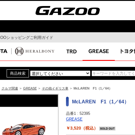
ZOOショッピングご利用ガイド
モビリティ
ドライブ
MaaS
ドライブルート
自動運転
Gazoo mura
コネクティッド
スマートシティ
クルマ関連
>
GREASE
>
その他イギリス車
>
McLAREN F1（1／64）
イ
特集
最新ニュー
McLAREN F1（1／64）
ガズー博物館
品番1 :
52395
イベント特集
GREASE
￥3,520（税込）
ん連載コラ