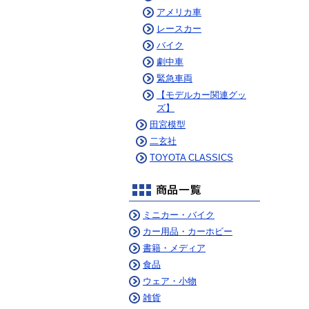
アメリカ車
レースカー
バイク
劇中車
緊急車両
【モデルカー関連グッ
ズ】
田宮模型
二玄社
TOYOTA CLASSICS
ミニカー・バイク
カー用品・カーホビー
書籍・メディア
食品
ウェア・小物
雑貨