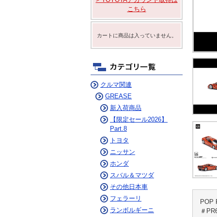
ム
ニュルブルクリンク
こちら
デイリーコラム
カートに商品は入っていません。
クルマ関連
GREASE
新入荷商品
【限定セール2026】
Part.8
トヨタ
ニッサン
ホンダ
スバル＆マツダ
その他日本車
フェラーリ
POP
ランボルギーニ
＃PR6