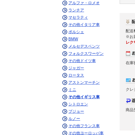
アルファ・ロメオ
ランチア
マセラティ
その他イタリア車
配送
ポルシェ
※お
BMW
レク
メルセデスベンツ
フォルクスワーゲン
その他ドイツ車
在庫
ジャガー
ロータス
アストンマーチン
クレ
ミニ
その他イギリス車
シトロエン
商品
プジョー
ルノー
その他フランス車
その他ヨーロッパ車