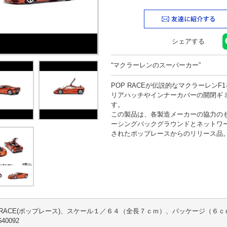
検索
シェアする
“マクラーレンのスーパーカー”
POP RACEが伝説的なマクラーレン
リアハッチやインナーカバーの開閉ギ
す。
この製品は、各製造メーカーの協力の
ーシングバックグラウンドとネットワ
されたポップレースからのリリース品
 RACE(ポップレース)、スケール１／６４（全長７ｃｍ）、パッケージ（６ｃ
40092