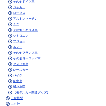
その他ドイツ車
ジャガー
ロータス
アストンマーチン
ミニ
その他イギリス車
シトロエン
プジョー
ルノー
その他フランス車
その他ヨーロッパ車
アメリカ車
レースカー
バイク
劇中車
緊急車両
【モデルカー関連グッズ】
田宮模型
二玄社