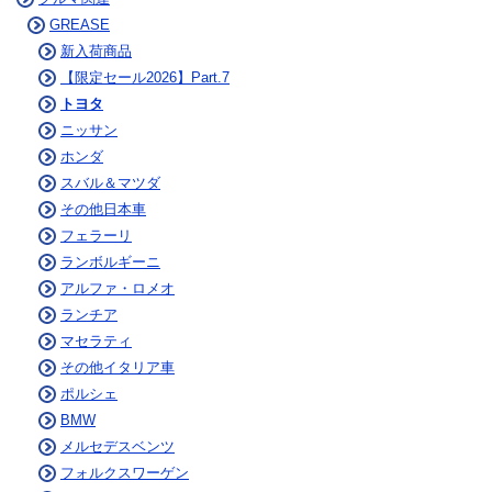
GREASE
新入荷商品
【限定セール2026】Part.7
トヨタ
ニッサン
ホンダ
スバル＆マツダ
その他日本車
フェラーリ
ランボルギーニ
アルファ・ロメオ
ランチア
マセラティ
その他イタリア車
ポルシェ
BMW
メルセデスベンツ
フォルクスワーゲン