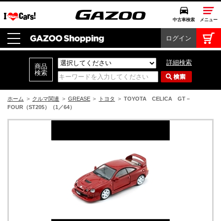
中古車検索
メニュー
ログイン
中古車検索
クルマカタログ
詳細検索
愛車広場
クルマ情報
ホーム
>
クルマ関連
>
GREASE
>
トヨタ
>
TOYOTA CELICA GT－
FOUR（ST205）（1／64）
モビリティ
ドライブ
モータースポーツ
コラム・エッセイ
特集