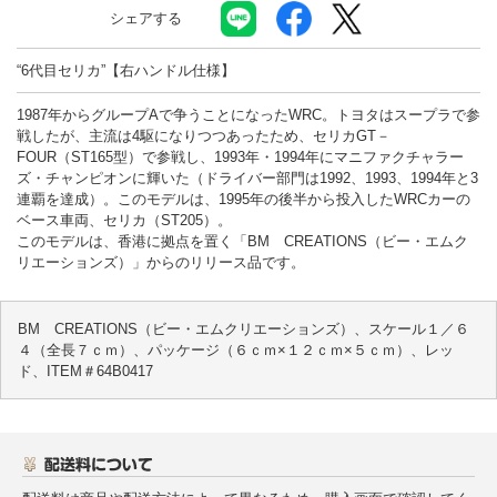
シェアする
“6代目セリカ”【右ハンドル仕様】
1987年からグループAで争うことになったWRC。トヨタはスープラで参
戦したが、主流は4駆になりつつあったため、セリカGT－
FOUR（ST165型）で参戦し、1993年・1994年にマニファクチャラー
ズ・チャンピオンに輝いた（ドライバー部門は1992、1993、1994年と3
連覇を達成）。このモデルは、1995年の後半から投入したWRCカーの
ベース車両、セリカ（ST205）。
このモデルは、香港に拠点を置く「BM CREATIONS（ビー・エムク
リエーションズ）」からのリリース品です。
BM CREATIONS（ビー・エムクリエーションズ）、スケール１／６
４（全長７ｃｍ）、パッケージ（６ｃｍ×１２ｃｍ×５ｃｍ）、レッ
ド、ITEM＃64B0417