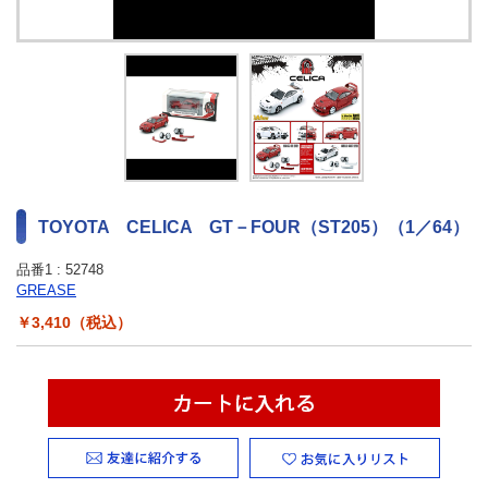
最新ニュース
TOYOTA GAZOO Racing
GAZOO SPORTS
GAZOO Shopping
TOYOTA CELICA GT－FOUR（ST205）（1／64）
検索
品番1 :
52748
GREASE
￥3,410（税込）