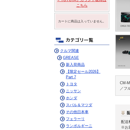
ム
ニュルブルクリンク
こちら
デイリーコラム
カートに商品は入っていません。
クルマ関連
GREASE
新入荷商品
【限定セール2026】
Part.7
CM
トヨタ
／フル
ニッサン
ホンダ
スバル＆マツダ
その他日本車
フェラーリ
配送
ランボルギーニ
※お