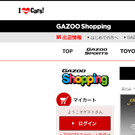
出店情報
はじめての方へ
GA
愛車広場
クルマ情報
ガズー愛車紹介
新車ニュース
出張撮影会
試乗記
オフミーティング
商品解説
愛車ライフ
開発者インタビュー
ドライビングスクール
お役立ち情報
ホーム
>
モータースポーツ
コラム・エッセ
WRC
安東弘樹連載コラム
ようこそゲストさん
WEC
寺田昌弘連載コラム
SUPER GT
山田弘樹連載コラム
全日本ラリー
レポーター(お)ねえさ
> TOYOTAアカウント取得は