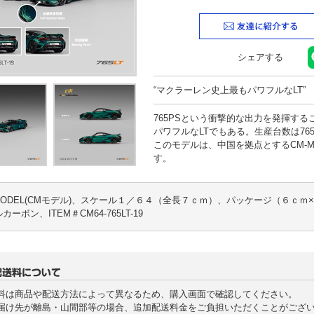
検索
シェアする
“マクラーレン史上最もパワフルなLT”
765PSという衝撃的な出力を発揮する
パワフルなLTでもある。生産台数は76
このモデルは、中国を拠点とするCM-M
す。
-MODEL(CMモデル)、スケール１／６４（全長７ｃｍ）、パッケージ（６ｃ
カーボン、ITEM＃CM64-765LT-19
料は商品や配送方法によって異なるため、購入画面で確認してください。
届け先が離島・山間部等の場合、追加配送料金をご負担いただくことがござ