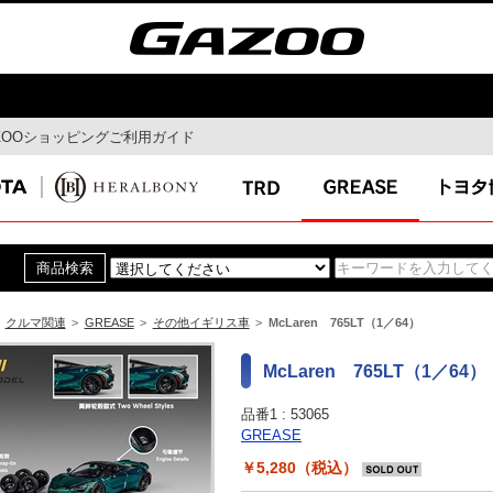
ZOOショッピングご利用ガイド
モビリティ
ドライブ
MaaS
ドライブルート
自動運転
Gazoo mura
コネクティッド
スマートシティ
クルマ関連
>
GREASE
>
その他イギリス車
>
McLaren 765LT（1／64）
イ
特集
最新ニュー
McLaren 765LT（1／64）
ガズー博物館
品番1 :
53065
イベント特集
GREASE
￥5,280（税込）
ん連載コラ