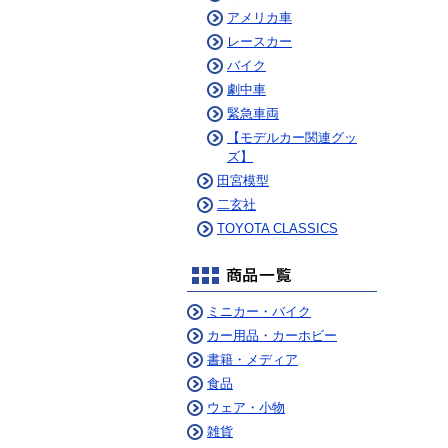
アメリカ車
レースカー
バイク
劇中車
緊急車両
【モデルカー関連グッ
ズ】
田宮模型
二玄社
TOYOTA CLASSICS
ミニカー・バイク
カー用品・カーホビー
書籍・メディア
食品
ウェア・小物
雑貨