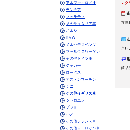
アルファ・ロメオ
レク
ランチア
マセラティ
在庫
その他イタリア車
ポルシェ
BMW
メルセデスベンツ
クレ
フォルクスワーゲン
その他ドイツ車
ジャガー
商品
ロータス
アストンマーチン
ミニ
その他イギリス車
シトロエン
プジョー
ルノー
その他フランス車
その他ヨーロッパ車