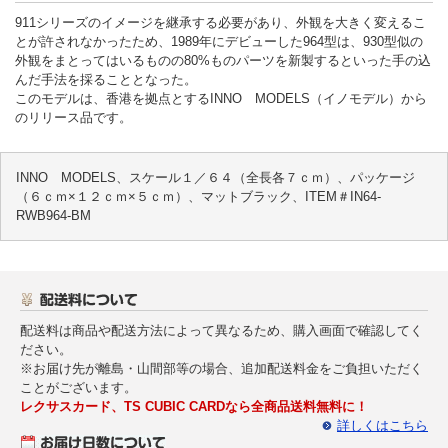
911シリーズのイメージを継承する必要があり、外観を大きく変えるこ
とが許されなかったため、1989年にデビューした964型は、930型似の
外観をまとってはいるものの80%ものパーツを新製するといった手の込
んだ手法を採ることとなった。
このモデルは、香港を拠点とするINNO MODELS（イノモデル）から
のリリース品です。
INNO MODELS、スケール１／６４（全長各７ｃｍ）、パッケージ
（６ｃｍ×１２ｃｍ×５ｃｍ）、マットブラック、ITEM＃IN64-
RWB964-BM
配送料は商品や配送方法によって異なるため、購入画面で確認してく
ださい。
※お届け先が離島・山間部等の場合、追加配送料金をご負担いただく
ことがございます。
レクサスカード、TS CUBIC CARDなら全商品送料無料に！
詳しくはこちら