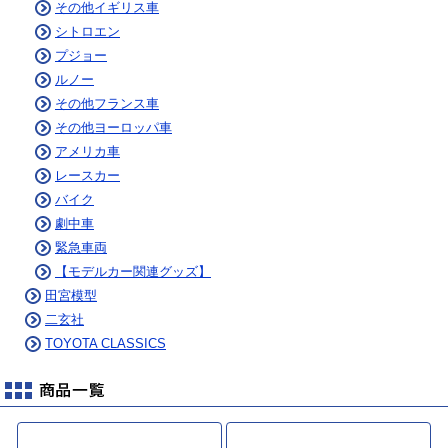
その他イギリス車
シトロエン
プジョー
ルノー
その他フランス車
その他ヨーロッパ車
アメリカ車
レースカー
バイク
劇中車
緊急車両
【モデルカー関連グッズ】
田宮模型
二玄社
TOYOTA CLASSICS