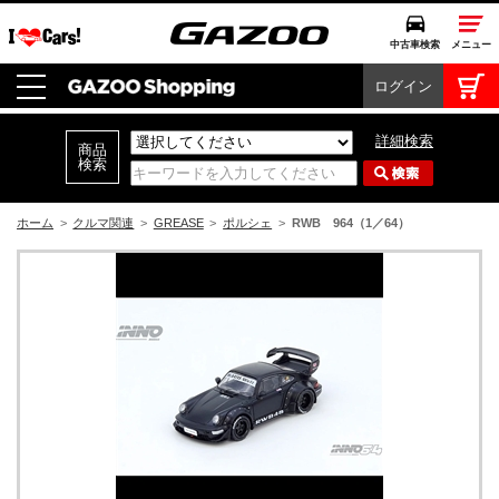
中古車検索
メニュー
ログイン
中古車検索
クルマカタログ
詳細検索
愛車広場
クルマ情報
ホーム
>
クルマ関連
>
GREASE
>
ポルシェ
>
RWB 964（1／64）
モビリティ
ドライブ
モータースポーツ
コラム・エッセイ
特集