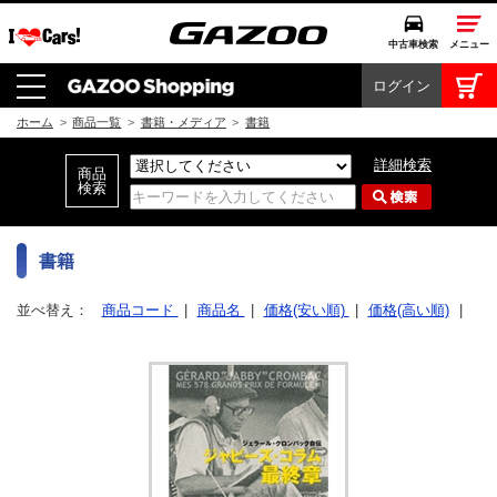
中古車検索
メニュー
ログイン
中古車検索
クルマカタログ
ホーム
>
商品一覧
>
書籍・メディア
>
書籍
愛車広場
詳細検索
クルマ情報
モビリティ
書籍
ドライブ
並べ替え：
商品コード
|
商品名
|
価格(安い順)
|
価格(高い順)
|
モータースポーツ
コラム・エッセイ
特集