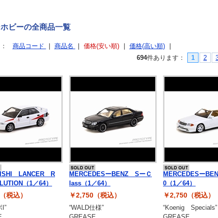
ーホビーの全商品一覧
え：
商品コード
|
商品名
|
価格(安い順)
|
価格(高い順)
|
694
件あります
：
1
2
BISHI LANCER R
MERCEDESーBENZ SーＣ
MERCEDESーBEN
LUTION（1／64）
lass（1／64）
0（1／64）
50（税込）
￥2,750（税込）
￥2,750（税込）
I”
“WALD仕様”
“Koenig Specials”
E
GREASE
GREASE