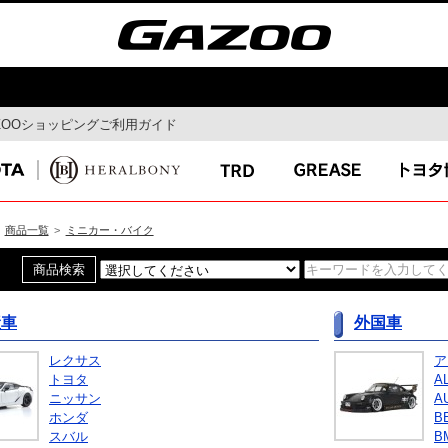
ZOOショッピングご利用ガイド
モビリティ
ドライブ
MaaS
ドライブルート
自動運転
Gazoo mura
コネクティッド
スマートシティ
商品一覧
>
ミニカー・バイク
産車
外国車
イ
特集
最新ニュー
レクサス
ア
ガズー博物館
トヨタ
A
イベント特集
ニッサン
A
ホンダ
B
ん連載コラ
スバル
B