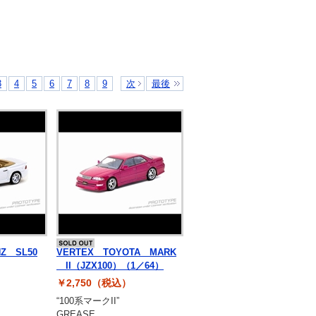
3
4
5
6
7
8
9
次
最後
Z SL50
VERTEX TOYOTA MARK
II（JZX100）（1／64）
￥2,750（税込）
“100系マークII”
GREASE