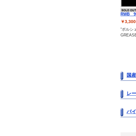
RWB 9
￥3,3
“ポルシェ
GREAS
国
レ
バ