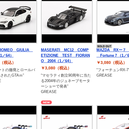
ROMEO GIULIA
MASERATI MC12 COMP
MAZDA RXー７ V
1／64）
ETIZIONE TEST FIORAN
Fortune７（1／
O 2004（1／64）
80（税込）
￥3,080（税込）
￥3,080（税込）
ートの撤廃とロールバ
“フォーチュンRX-7
されたGTAｍ”
“マセラティ創立90周年に当た
GREASE
E
る2004年のジュネーブモータ
ーショーで発表”
GREASE