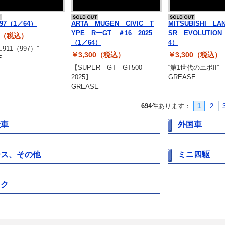
97（1／64）
ARTA MUGEN CIVIC T
MITSUBISHI LA
YPE RーGT ＃16 2025
SR EVOLUTION
00（税込）
（1／64）
4）
911（997）”
￥3,300（税込）
￥3,300（税込）
E
【SUPER GT GT500
“第1世代のエボII”
2025】
GREASE
GREASE
694
件あります
：
1
2
産車
外国車
ース、その他
ミニ四駆
イク