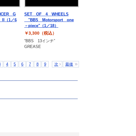
NCER G
SET OF 4 WHEELS
 II（1／6
"BBS Motorsport one
－piece"（1／18）
￥3,300（税込）
“BBS 13インチ”
GREASE
3
4
5
6
7
8
9
次
最後