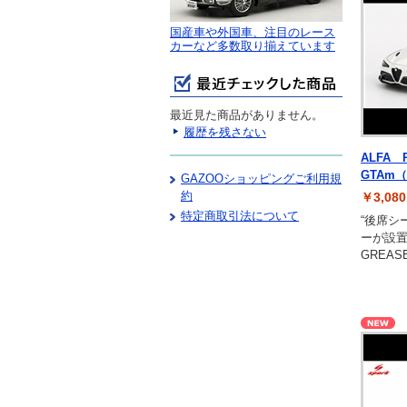
国産車や外国車、注目のレース
カーなど多数取り揃えています
最近見た商品がありません。
履歴を残さない
ALFA 
GTAm（
GAZOOショッピングご利用規
約
￥3,0
特定商取引法について
“後席シ
ーが設置
GREAS