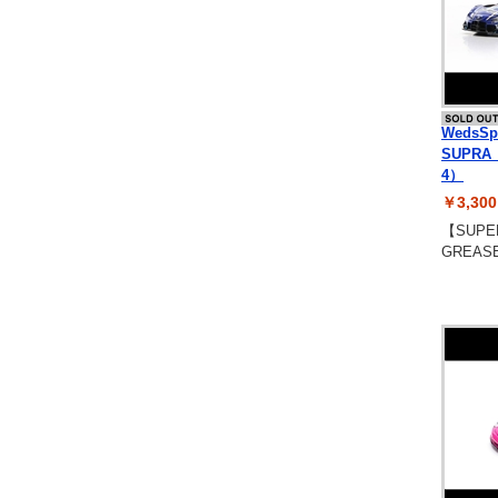
WedsS
SUPRA
4）
￥3,3
【SUPER
GREAS