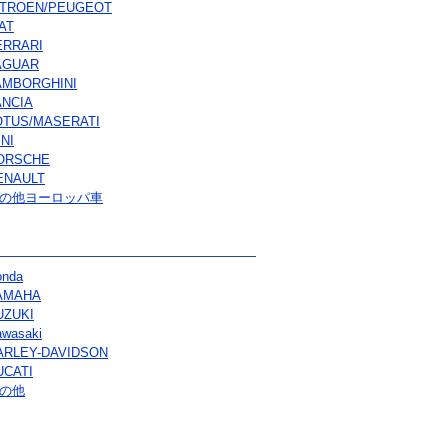
ITROEN/PEUGEOT
AT
ERRARI
AGUAR
AMBORGHINI
ANCIA
OTUS/MASERATI
NI
ORSCHE
ENAULT
の他ヨーロッパ車
onda
AMAHA
UZUKI
wasaki
ARLEY-DAVIDSON
UCATI
の他