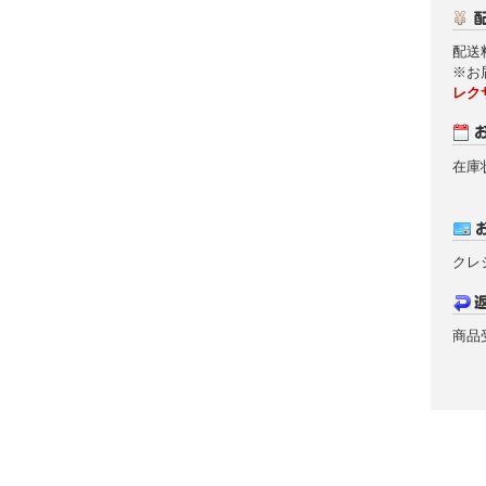
配送
※お
レク
在庫
クレ
商品