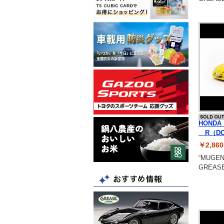
HONDA
R（DC
￥2,8
“MUG
GREAS