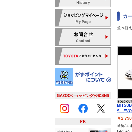
カ
並べ替
GAZOOショッピング公式SNS
MITSU
S EVO
￥2,7
通称“エボ
GREAS