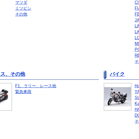
マツダ
C
ミツビシ
FI
その他
F
J
検索
L
L
L
MI
P
R
そ
ース、その他
バイク
F1、ラリー、レース他
H
緊急車両
Y
S
Ka
H
D
そ