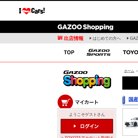
出店情報
はじめての方へ
GA
愛車広場
クルマ情報
ガズー愛車紹介
新車ニュース
出張撮影会
試乗記
オフミーティング
商品解説
愛車ライフ
開発者インタビュー
ホーム
>
ドライビングスクール
お役立ち情報
国
モータースポーツ
コラム・エッセ
WRC
安東弘樹連載コラム
ようこそゲストさん
WEC
寺田昌弘連載コラム
SUPER GT
山田弘樹連載コラム
全日本ラリー
レポーター(お)ねえさ
> TOYOTAアカウント取得は