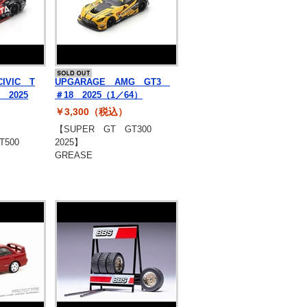
IVIC T
UPGARAGE AMG GT3
 2025
＃18 2025（1／64）
￥3,300（税込）
【SUPER GT GT300
T500
2025】
GREASE