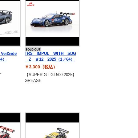
eilSide
TRS IMPUL WITH SDG
64）
Z ＃12 2025（1／64）
￥3,300（税込）
”
【SUPER GT GT500 2025】
GREASE