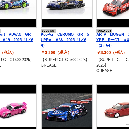
port ADVAN GR
KeePer CERUMO GR S
ARTA MUGEN C
 ＃19 2025（1／6
UPRA ＃38 2025（1／6
YPE RーGT ＃8
4）
（1／64）
00（税込）
￥3,300（税込）
￥3,300（税込）
 GT GT500 2025】
【SUPER GT GT500 2025】
【SUPER GT G
E
GREASE
2025】
GREASE