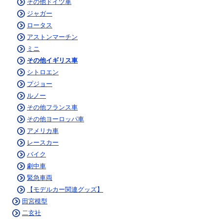
その他ドイツ車
ジャガー
ロータス
アストンマーチン
ミニ
その他イギリス車
シトロエン
プジョー
ルノー
その他フランス車
その他ヨーロッパ車
アメリカ車
レースカー
バイク
劇中車
緊急車両
【モデルカー関連グッズ】
田宮模型
二玄社