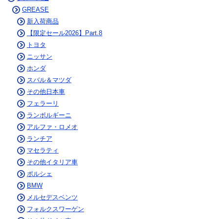
GREASE
新入荷商品
【限定セール2026】Part.8
トヨタ
ニッサン
ホンダ
スバル＆マツダ
その他日本車
フェラーリ
ランボルギーニ
アルファ・ロメオ
ランチア
マセラティ
その他イタリア車
ポルシェ
BMW
メルセデスベンツ
フォルクスワーゲン