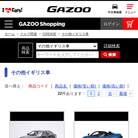
中古車検索
メニュー
ログイン
中古車検索
クルマカタログ
ホーム
>
クルマ関連
>
GREASE
>
その他イギリス車
愛車広場
詳細検索
クルマ情報
モビリティ
その他イギリス車
ドライブ
並べ替え：
商品コード
|
商品名
|
価格(安い順)
|
価格(高い順)
|
22
件あります
：
1
2
次
最後
モータースポーツ
コラム・エッセイ
特集