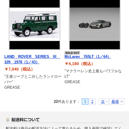
LAND ROVER SERIES III
McLaren 765LT（1／64）
109 1978（1／43）
￥4,180（税込）
￥7,040（税込）
“マクラーレン史上最もパワフルな
“王者ジープと二分したランドロー
LT”
バー”
GREASE
GREASE
22
件あります
：
1
2
次
最後
配送料は商品や配送方法によって異なるため、購入画面で確認してく