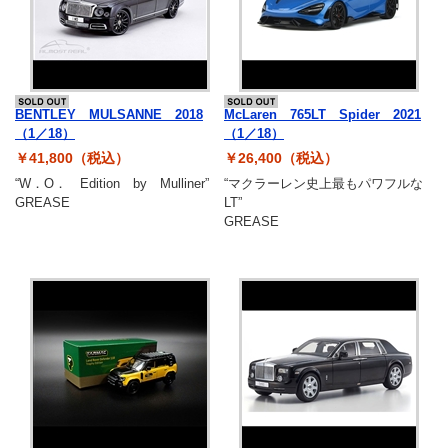
最新ニュース
TOYOTA GAZOO Racing
GAZOO SPORTS
BENTLEY MULSANNE 2018
McLaren 765LT Spider 2021
（1／18）
（1／18）
GAZOO Shopping
￥41,800（税込）
￥26,400（税込）
“W．O． Edition by Mulliner”
“マクラーレン史上最もパワフルな
GREASE
LT”
GREASE
検索