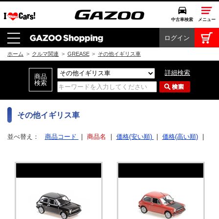
中古車検索
メニュー
ログイン
中古車検索
クルマカタログ
ホーム
>
クルマ関連
>
GREASE
>
その他イギリス車
愛車広場
詳細検索
クルマ情報
モビリティ
その他イギリス車
ドライブ
並べ替え：
商品コード
|
商品名
|
価格(安い順)
|
価格(高い順)
|
モータースポーツ
コラム・エッセイ
特集