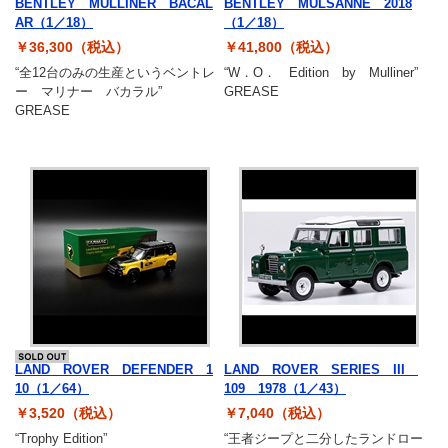
BENTLEY MULLINER BACAL
BENTLEY MULSANNE 2018
AR（1／18）
（1／18）
￥36,300（税込）
￥41,800（税込）
“全12台のみの生産というベントレ
“W．O． Edition by Mulliner”
ー マリナー バカラル”
GREASE
GREASE
LAND ROVER DEFENDER 1
LAND ROVER SERIES III
10（1／64）
109 1978（1／43）
￥3,520（税込）
￥7,040（税込）
“Trophy Edition”
“王者ジープと二分したランドロー