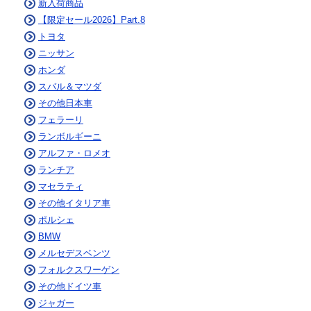
新入荷商品
【限定セール2026】Part.8
トヨタ
ニッサン
ホンダ
スバル＆マツダ
その他日本車
フェラーリ
ランボルギーニ
アルファ・ロメオ
ランチア
マセラティ
その他イタリア車
ポルシェ
BMW
メルセデスベンツ
フォルクスワーゲン
その他ドイツ車
ジャガー