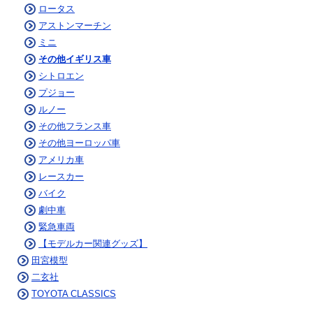
ロータス
アストンマーチン
ミニ
その他イギリス車
シトロエン
プジョー
ルノー
その他フランス車
その他ヨーロッパ車
アメリカ車
レースカー
バイク
劇中車
緊急車両
【モデルカー関連グッズ】
田宮模型
二玄社
TOYOTA CLASSICS